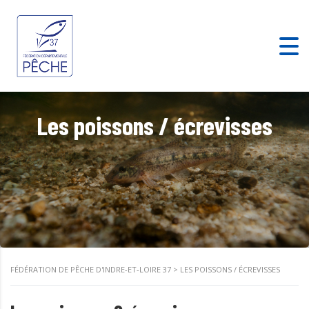
Les poissons / écrevisses
FÉDÉRATION DE PÊCHE D'INDRE-ET-LOIRE 37
>
LES POISSONS / ÉCREVISSES