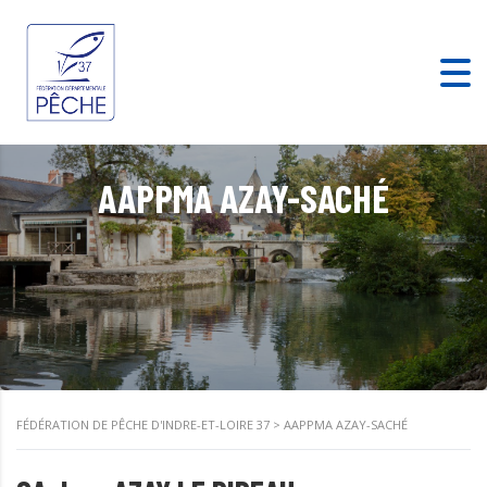
AAPPMA AZAY-SACHÉ
FÉDÉRATION DE PÊCHE D'INDRE-ET-LOIRE 37
>
AAPPMA AZAY-SACHÉ