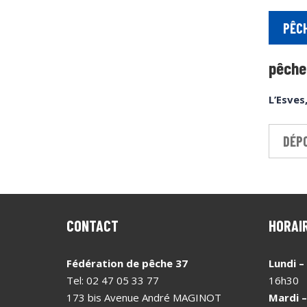
PÊCH
pêche
L’Esves,
DÉPO
CONTACT
HORAI
Fédération de pêche 37
Lundi –
Tel: 02 47 05 33 77
16h30
173 bis Avenue André MAGINOT
Mardi 